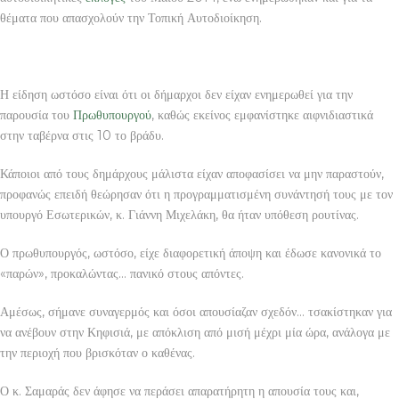
θέματα που απασχολούν την Τοπική Αυτοδιοίκηση.
Η είδηση ωστόσο είναι ότι οι δήμαρχοι δεν είχαν ενημερωθεί για την
παρουσία του
Πρωθυπουργού
, καθώς εκείνος εμφανίστηκε αιφνιδιαστικά
στην ταβέρνα στις 10 το βράδυ.
Κάποιοι από τους δημάρχους μάλιστα είχαν αποφασίσει να μην παραστούν,
προφανώς επειδή θεώρησαν ότι η προγραμματισμένη συνάντησή τους με τον
υπουργό Εσωτερικών, κ. Γιάννη Μιχελάκη, θα ήταν υπόθεση ρουτίνας.
Ο πρωθυπουργός, ωστόσο, είχε διαφορετική άποψη και έδωσε κανονικά το
«παρών», προκαλώντας… πανικό στους απόντες.
Αμέσως, σήμανε συναγερμός και όσοι απουσίαζαν σχεδόν… τσακίστηκαν για
να ανέβουν στην Κηφισιά, με απόκλιση από μισή μέχρι μία ώρα, ανάλογα με
την περιοχή που βρισκόταν ο καθένας.
Ο κ. Σαμαράς δεν άφησε να περάσει απαρατήρητη η απουσία τους και,