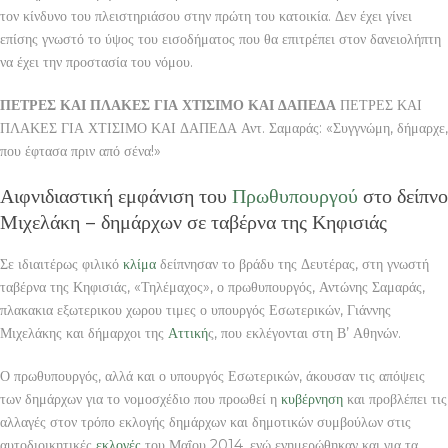
τον κίνδυνο του πλειστηριάσου στην πρώτη του κατοικία. Δεν έχει γίνει
επίσης γνωστό το ύψος του εισοδήματος που θα επιτρέπει στον δανειολήπτη
να έχει την προστασία του νόμου.
ΠΕΤΡΕΣ ΚΑΙ ΠΛΑΚΕΣ ΓΙΑ ΧΤΙΣΙΜΟ ΚΑΙ ΔΑΠΕΔΑ
ΠΕΤΡΕΣ ΚΑΙ
ΠΛΑΚΕΣ ΓΙΑ ΧΤΙΣΙΜΟ ΚΑΙ ΔΑΠΕΔΑ Αντ. Σαμαράς: «Συγγνώμη, δήμαρχε,
που έφτασα πριν από σένα!»
Αιφνιδιαστική εμφάνιση του
Πρωθυπουργού
στο δείπνο
Μιχελάκη – δημάρχων σε ταβέρνα της Κηφισιάς
Σε ιδιαιτέρως φιλικό
κλίμα
δείπνησαν το βράδυ της Δευτέρας, στη γνωστή
ταβέρνα της Κηφισιάς, «Τηλέμαχος», ο πρωθυπουργός, Αντώνης Σαμαράς,
πλακακια εξωτερικου χωρου τιμες ο υπουργός Εσωτερικών, Γιάννης
Μιχελάκης και δήμαρχοι της
Αττική
ς, που εκλέγονται στη Β’ Αθηνών.
Ο πρωθυπουργός, αλλά και ο υπουργός Εσωτερικών, άκουσαν τις απόψεις
των δημάρχων για το νομοσχέδιο που προωθεί η
κυβέρνηση
και προβλέπει τις
αλλαγές στον τρόπο εκλογής δημάρχων και δημοτικών συμβούλων στις
αυτοδιοικητικές
εκλογές
του Μαΐου 2014, ενώ ενημερώθηκαν και για τα