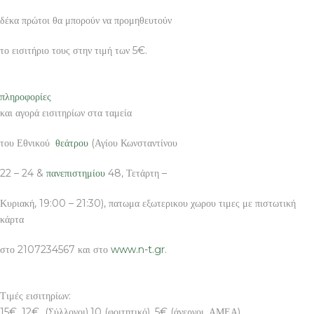
δέκα πρώτοι θα μπορούν να προμηθευτούν
το εισιτήριο τους στην τιμή των 5€.
πληροφορίες
και αγορά εισιτηρίων στα ταμεία
του Εθνικού
θεάτρου
(Αγίου Κωνσταντίνου
22 – 24 &
πανεπιστημίου
48, Τετάρτη –
Κυριακή, 19:00 – 21:30), πατωμα εξωτερικου χωρου τιμες με πιστωτική
κάρτα
στο 2107234567 και στο
www.n-t.gr
.
Τιμές εισιτηρίων:
15€, 12€ (Σύλλογοι),10 (φοιτητικό), 5€ (άνεργοι, ΑΜΕΑ)