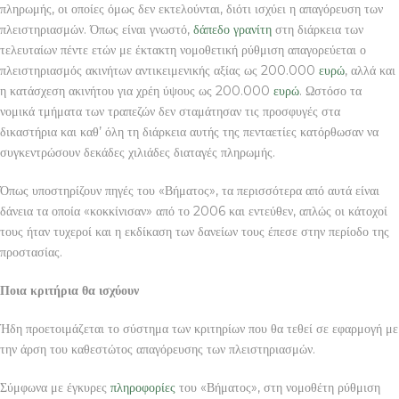
πληρωμής, οι οποίες όμως δεν εκτελούνται, διότι ισχύει η απαγόρευση των
πλειστηριασμών. Όπως είναι γνωστό,
δάπεδο γρανίτη
στη διάρκεια των
τελευταίων πέντε ετών με έκτακτη νομοθετική ρύθμιση απαγορεύεται ο
πλειστηριασμός ακινήτων αντικειμενικής αξίας ως 200.000
ευρώ
, αλλά και
η κατάσχεση ακινήτου για χρέη ύψους ως 200.000
ευρώ
. Ωστόσο τα
νομικά τμήματα των τραπεζών δεν σταμάτησαν τις προσφυγές στα
δικαστήρια και καθ’ όλη τη διάρκεια αυτής της πενταετίες κατόρθωσαν να
συγκεντρώσουν δεκάδες χιλιάδες διαταγές πληρωμής.
Όπως υποστηρίζουν πηγές του «Βήματος», τα περισσότερα από αυτά είναι
δάνεια τα οποία «κοκκίνισαν» από το 2006 και εντεύθεν, απλώς οι κάτοχοί
τους ήταν τυχεροί και η εκδίκαση των δανείων τους έπεσε στην περίοδο της
προστασίας.
Ποια κριτήρια θα ισχύουν
Ήδη προετοιμάζεται το σύστημα των κριτηρίων που θα τεθεί σε εφαρμογή με
την άρση του καθεστώτος απαγόρευσης των πλειστηριασμών.
Σύμφωνα με έγκυρες
πληροφορίες
του «Βήματος», στη νομοθέτη ρύθμιση